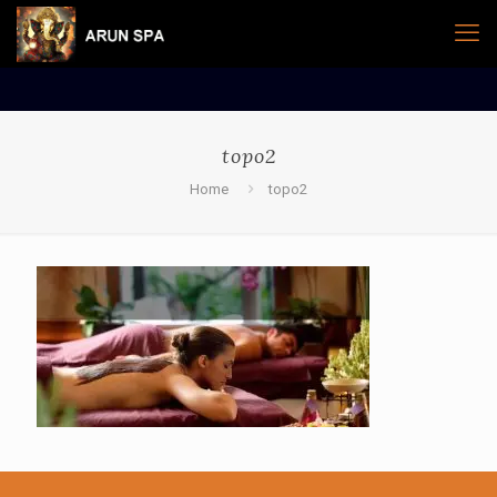
topo2
Home
topo2