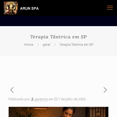
Terapia Tântrica em SP
Home
geral
Terapia Tântrica em SP
Publicado por
gerencia
em
7 de julho de 2026