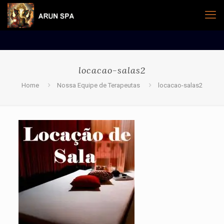
locacao-salas2
Home
Nossa Equipe de Terapeutas
locacao-salas2