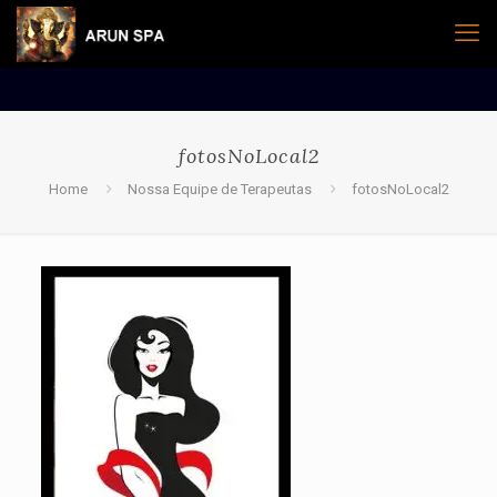
fotosNoLocal2
Home
Nossa Equipe de Terapeutas
fotosNoLocal2