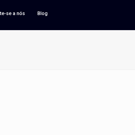
te-se a nós
Blog