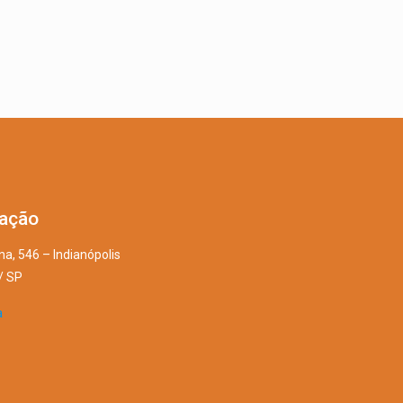
zação
na, 546 – Indianópolis
/ SP
a