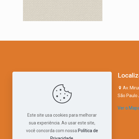
Contato
Locali
(11) 9 8427-5077
Av. Miru
São Paulo 
(11) 2935-0307 (ligar)
Ver o Map
Este site usa cookies para melhorar
sua experiência. Ao usar este site,
você concorda com nossa
Política de
Privacidade
.