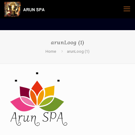
arunLoog (1)
Home
arunLoog (1)